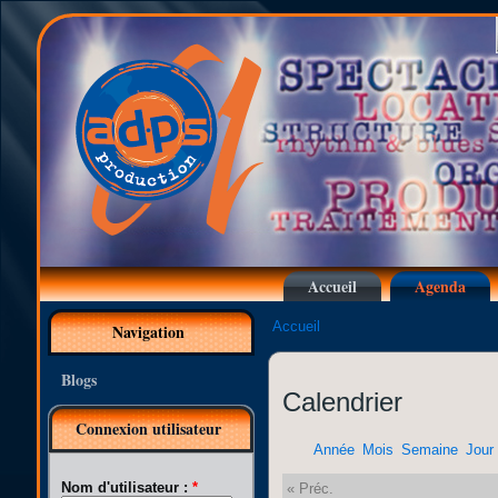
Accueil
Agenda
Accueil
Navigation
Blogs
Calendrier
Connexion utilisateur
Année
Mois
Semaine
Jour
Nom d'utilisateur :
*
« Préc.