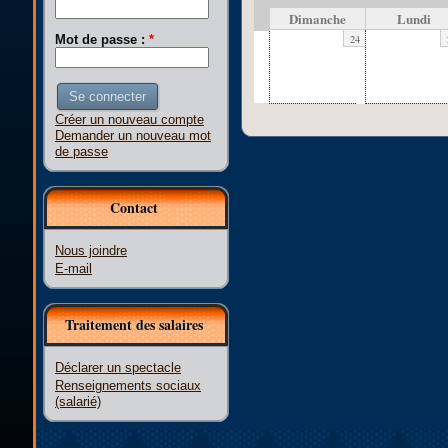
Dimanche
Lundi
24
Mot de passe :
*
Créer un nouveau compte
Demander un nouveau mot
de passe
Contact
Nous joindre
E-mail
Traitement des salaires
Déclarer un spectacle
Renseignements sociaux
(salarié)