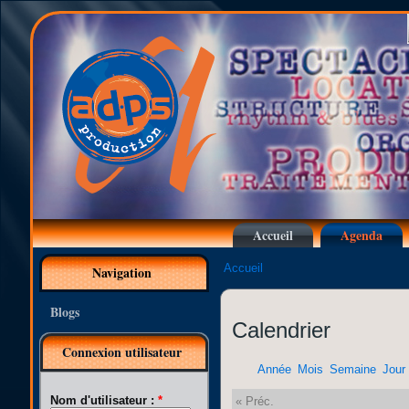
Accueil
Agenda
Accueil
Navigation
Blogs
Calendrier
Connexion utilisateur
Année
Mois
Semaine
Jour
Nom d'utilisateur :
*
« Préc.