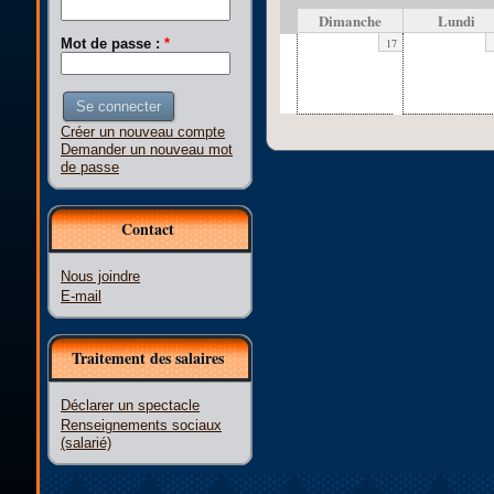
Dimanche
Lundi
17
Mot de passe :
*
Créer un nouveau compte
Demander un nouveau mot
de passe
Contact
Nous joindre
E-mail
Traitement des salaires
Déclarer un spectacle
Renseignements sociaux
(salarié)