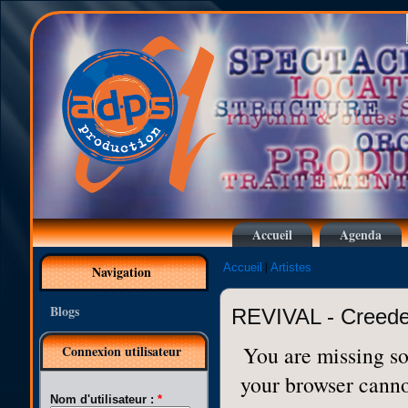
Accueil
Agenda
|
Accueil
Artistes
Navigation
Blogs
REVIVAL - Creeden
You are missing so
Connexion utilisateur
your browser cannot
Nom d'utilisateur :
*